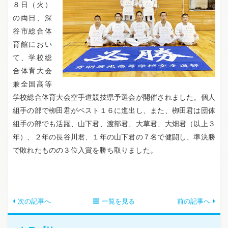
８日（火）
の両日、深
谷市総合体
育館におい
て、学校総
合体育大会
兼全国高等
学校総合体育大会空手道競技県予選会が開催されました。個人
組手の部で栁田君がベスト１６に進出し、また、栁田君は団体
組手の部でも活躍、山下君、渡部君、大草君、大畑君（以上３
年）、２年の長谷川君、１年の山下君の７名で健闘し、準決勝
で敗れたものの３位入賞を勝ち取りました。
次の記事へ
一覧を見る
前の記事へ