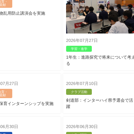
教育・
貢献
物乱用防止講演会を実施
2026年07月27日
学習・進学
1年生：進路探究で将来について考
る
年07月27日
2026年07月10日
教育・
クラブ活動
貢献
剣道部：インターハイ県予選会で活
保育インターンシップを実施
躍
年06月30日
2026年06月30日