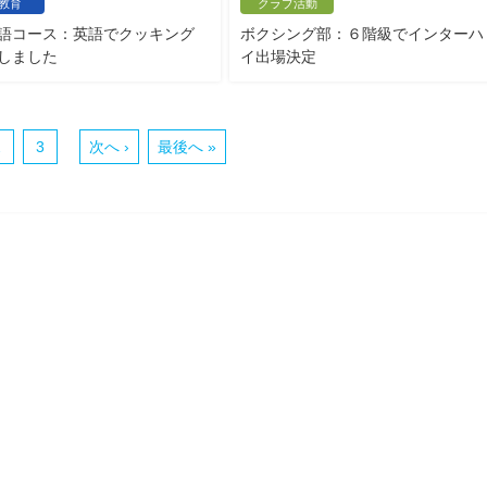
教育
クラブ活動
語コース：英語でクッキング
ボクシング部：６階級でインターハ
しました
イ出場決定
2
3
次へ ›
最後へ »