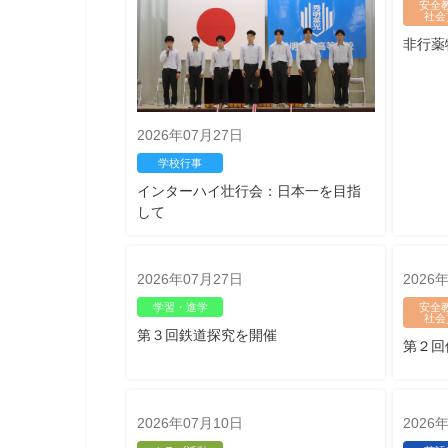
安全
社会
非行薬
2026年07月27日
学校行事
インターハイ壮行会：日本一を目指
して
2026年07月27日
2026
学習・進学
安全
社会
第３回鉄道探究を開催
第２回
2026年07月10日
2026