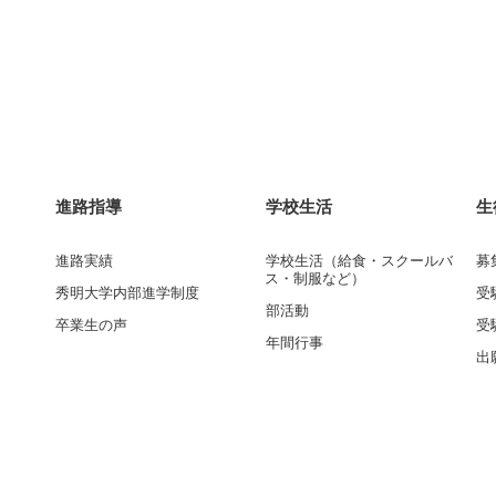
進路指導
学校生活
生
進路実績
学校生活（給食・スクールバ
募
ス・制服など）
秀明大学内部進学制度
受
部活動
卒業生の声
受
年間行事
出