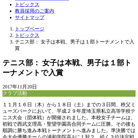
トピックス
教員採用のご案内
サイトマップ
トップページ
トピックス
テニス部： 女子は本戦、男子は１部トーナメントで入
賞
テニス部： 女子は本戦、男子は１部ト
ーナメントで入賞
2017年11月20日
クラブ活動
１１月１６日（木）から１８日（土）までの３日間、秩父ミ
ューズパークにおいて、平成２９年度埼玉県私立高等学校テ
ニス大会（団体戦）が開催されました。本校女子チームは、
初戦で西武文理高・聖望学園高合同チームに圧勝。その後も
順調に勝ち進み本戦トーナメントへ進みました。準決勝では
今大会優勝チームの浦和学院高Aに１対２、続く３位決定戦