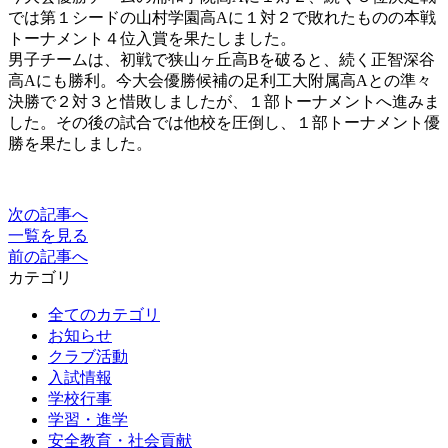
では第１シードの山村学園高Aに１対２で敗れたものの本戦
トーナメント４位入賞を果たしました。
男子チームは、初戦で狭山ヶ丘高Bを破ると、続く正智深谷
高Aにも勝利。今大会優勝候補の足利工大附属高Aとの準々
決勝で２対３と惜敗しましたが、１部トーナメントへ進みま
した。その後の試合では他校を圧倒し、１部トーナメント優
勝を果たしました。
次の記事へ
一覧を見る
前の記事へ
カテゴリ
全てのカテゴリ
お知らせ
クラブ活動
入試情報
学校行事
学習・進学
安全教育・社会貢献