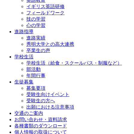
英語教育
イギリス英語研修
フィールドワーク
技の学習
心の学習
進路指導
進路実績
秀明大学との高大連携
卒業生の声
学校生活
学校生活（給食・スクールバス・制服など）
部活動
年間行事
生徒募集
募集要項
受験生向けイベント
受験生の方へ
出願における注意事項
交通のご案内
お問い合わせ・資料請求
各種書類のダウンロード
個人情報の取扱について