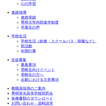
心の学習
進路指導
進路実績
秀明大学内部進学制度
卒業生の声
学校生活
学校生活（給食・スクールバス・制服など）
部活動
年間行事
生徒募集
募集要項
受験生向けイベント
受験生の方へ
出願における注意事項
教職員採用のご案内
秀明英光高等学校同窓会
各種書類のダウンロード
お問い合わせ・資料請求