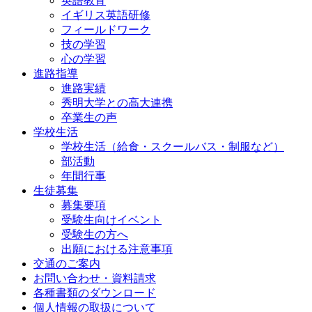
英語教育
イギリス英語研修
フィールドワーク
技の学習
心の学習
進路指導
進路実績
秀明大学との高大連携
卒業生の声
学校生活
学校生活（給食・スクールバス・制服など）
部活動
年間行事
生徒募集
募集要項
受験生向けイベント
受験生の方へ
出願における注意事項
交通のご案内
お問い合わせ・資料請求
各種書類のダウンロード
個人情報の取扱について