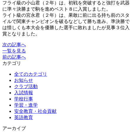
フライ級の小山君（２年）は、初戦を突破すると強打を武器
に準々決勝まで駒を進めベスト８に入賞しました。
ライト級の宮永君（２年）は、果敢に前に出る持ち前のスタ
イルで関東チャンピオンを破るなどして勝ち進み、準決勝で
は惜しくも本大会を優勝した選手に敗れましたが見事３位入
賞となりました。
次の記事へ
一覧を見る
前の記事へ
カテゴリ
全てのカテゴリ
お知らせ
クラブ活動
入試情報
学校行事
学習・進学
安全教育・社会貢献
英語教育
アーカイブ