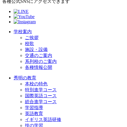
各種公式SNSにアクセスできます
学校案内
ご挨拶
校歌
施設・設備
交通のご案内
系列校のご案内
各種情報公開
秀明の教育
本校の特色
特別進学コース
国際英語コース
総合進学コース
学習指導
英語教育
イギリス英語研修
技の学習