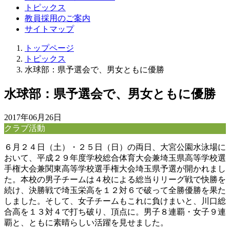
トピックス
教員採用のご案内
サイトマップ
トップページ
トピックス
水球部：県予選会で、男女ともに優勝
水球部：県予選会で、男女ともに優勝
2017年06月26日
クラブ活動
６月２４日（土）・２５日（日）の両日、大宮公園水泳場に
おいて、平成２９年度学校総合体育大会兼埼玉県高等学校選
手権大会兼関東高等学校選手権大会埼玉県予選が開かれまし
た。本校の男子チームは４校による総当りリーグ戦で快勝を
続け、決勝戦で埼玉栄高を１２対６で破って全勝優勝を果た
しました。そして、女子チームもこれに負けまいと、川口総
合高を１３対４で打ち破り、頂点に。男子８連覇・女子９連
覇と、ともに素晴らしい活躍を見せました。