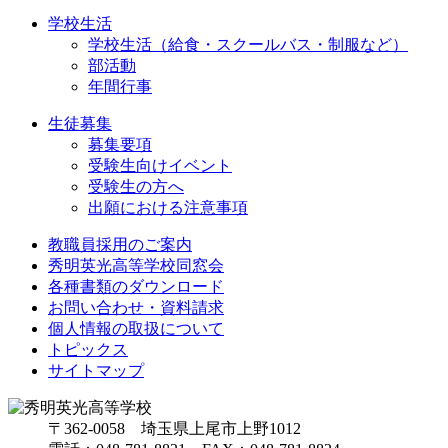
学校生活
学校生活（給食・スクールバス・制服など）
部活動
年間行事
生徒募集
募集要項
受験生向けイベント
受験生の方へ
出願における注意事項
教職員採用のご案内
秀明英光高等学校同窓会
各種書類のダウンロード
お問い合わせ・資料請求
個人情報の取扱について
トピックス
サイトマップ
〒362-0058 埼玉県上尾市上野1012