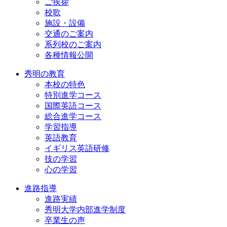
ご挨拶
校歌
施設・設備
交通のご案内
系列校のご案内
各種情報公開
秀明の教育
本校の特色
特別進学コース
国際英語コース
総合進学コース
学習指導
英語教育
イギリス英語研修
技の学習
心の学習
進路指導
進路実績
秀明大学内部進学制度
卒業生の声