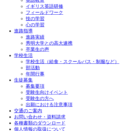
英語教育
イギリス英語研修
フィールドワーク
技の学習
心の学習
進路指導
進路実績
秀明大学との高大連携
卒業生の声
学校生活
学校生活（給食・スクールバス・制服など）
部活動
年間行事
生徒募集
募集要項
受験生向けイベント
受験生の方へ
出願における注意事項
交通のご案内
お問い合わせ・資料請求
各種書類のダウンロード
個人情報の取扱について