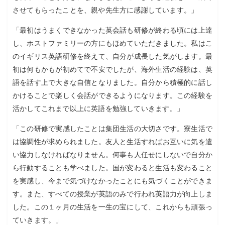
させてもらったことを、親や先生方に感謝しています。」
「最初はうまくできなかった英会話も研修が終わる頃には上達
し、ホストファミリーの方にもほめていただきました。私はこ
のイギリス英語研修を終えて、自分が成長した気がします。最
初は何もかもが初めてで不安でしたが、海外生活の経験は、英
語を話す上で大きな自信となりました。自分から積極的に話し
かけることで楽しく会話ができるようになります。この経験を
活かしてこれまで以上に英語を勉強していきます。」
「この研修で実感したことは集団生活の大切さです。寮生活で
は協調性が求められました。友人と生活すればお互いに気を遣
い協力しなければなりません。何事も人任せにしないで自分か
ら行動することも学べました。国が変わると生活も変わること
を実感し、今まで気づけなかったことにも気づくことができま
す。また、すべての授業が英語のみで行われ英語力が向上しま
した。この１ヶ月の生活を一生の宝にして、これからも頑張っ
ていきます。」