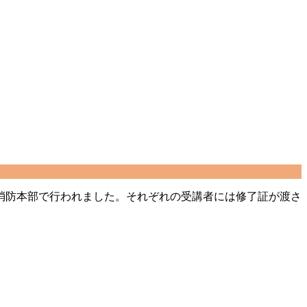
消防本部で行われました。それぞれの受講者には修了証が渡さ