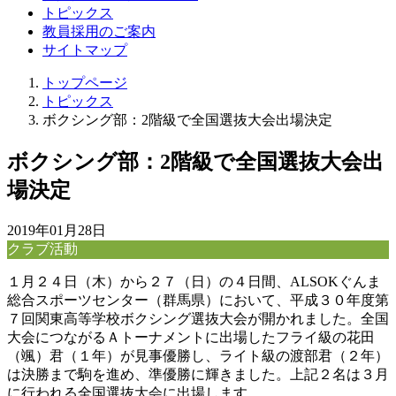
トピックス
教員採用のご案内
サイトマップ
トップページ
トピックス
ボクシング部：2階級で全国選抜大会出場決定
ボクシング部：2階級で全国選抜大会出
場決定
2019年01月28日
クラブ活動
１月２４日（木）から２７（日）の４日間、ALSOKぐんま
総合スポーツセンター（群馬県）において、平成３０年度第
７回関東高等学校ボクシング選抜大会が開かれました。全国
大会につながるＡトーナメントに出場したフライ級の花田
（颯）君（１年）が見事優勝し、ライト級の渡部君（２年）
は決勝まで駒を進め、準優勝に輝きました。上記２名は３月
に行われる全国選抜大会に出場します。