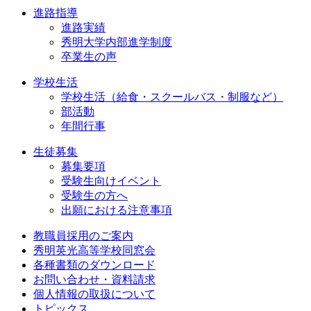
進路指導
進路実績
秀明大学内部進学制度
卒業生の声
学校生活
学校生活（給食・スクールバス・制服など）
部活動
年間行事
生徒募集
募集要項
受験生向けイベント
受験生の方へ
出願における注意事項
教職員採用のご案内
秀明英光高等学校同窓会
各種書類のダウンロード
お問い合わせ・資料請求
個人情報の取扱について
トピックス