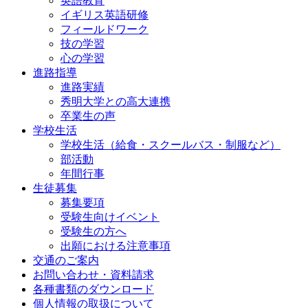
英語教育
イギリス英語研修
フィールドワーク
技の学習
心の学習
進路指導
進路実績
秀明大学との高大連携
卒業生の声
学校生活
学校生活（給食・スクールバス・制服など）
部活動
年間行事
生徒募集
募集要項
受験生向けイベント
受験生の方へ
出願における注意事項
交通のご案内
お問い合わせ・資料請求
各種書類のダウンロード
個人情報の取扱について