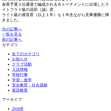
各県予選２位通過で編成されるＢトーナメントに出場したラ
イトフライ級の花田（誠）君、
ライト級の屋宣君（以上１年）も１年生ながら見事優勝に輝
きました。
次の記事へ
一覧を見る
前の記事へ
カテゴリ
全てのカテゴリ
お知らせ
クラブ活動
入試情報
学校行事
学習・進学
安全教育・社会貢献
英語教育
アーカイブ
2016年