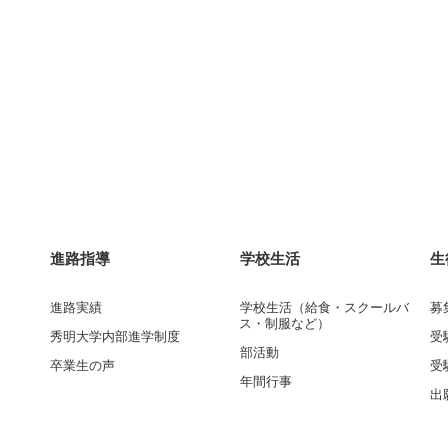
進路指導
学校生活
生
進路実績
学校生活（給食・スクールバ
募
ス・制服など）
秀明大学内部進学制度
受
部活動
卒業生の声
受
年間行事
出