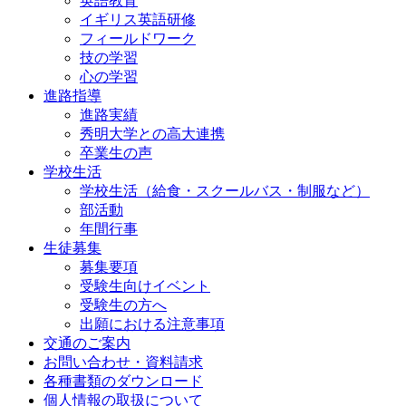
英語教育
イギリス英語研修
フィールドワーク
技の学習
心の学習
進路指導
進路実績
秀明大学との高大連携
卒業生の声
学校生活
学校生活（給食・スクールバス・制服など）
部活動
年間行事
生徒募集
募集要項
受験生向けイベント
受験生の方へ
出願における注意事項
交通のご案内
お問い合わせ・資料請求
各種書類のダウンロード
個人情報の取扱について