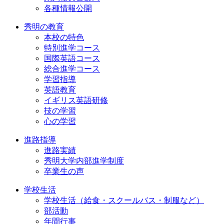
各種情報公開
秀明の教育
本校の特色
特別進学コース
国際英語コース
総合進学コース
学習指導
英語教育
イギリス英語研修
技の学習
心の学習
進路指導
進路実績
秀明大学内部進学制度
卒業生の声
学校生活
学校生活（給食・スクールバス・制服など）
部活動
年間行事