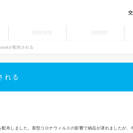
交
秀明の教育
進路指導
ebookが配布される
布される
を配布しました。新型コロナウィルスの影響で納品が遅れましたが、