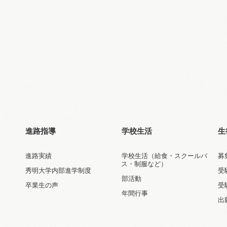
進路指導
学校生活
生
進路実績
学校生活（給食・スクールバ
募
ス・制服など）
秀明大学内部進学制度
受
部活動
卒業生の声
受
年間行事
出