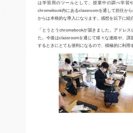
は学習用のツールとして、授業中の調べ学習
chromebook
内にある
classroom
を通して担任から
からは本格的な導入になります。感想を以下に紹
「とうとう
chromebook
が届きました。アドレス
た。今後は
classroom
を通じて様々な連絡や、課
するときにとても便利になるので、積極的に利用