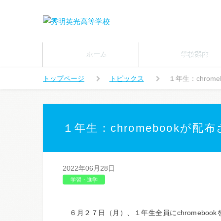
ホーム
学校案内
トップページ
トピックス
１年生：chrom
１年生：chromebookが配
2022年06月28日
学習・進学
６月２７日（月）、１年生全員に
chromebook