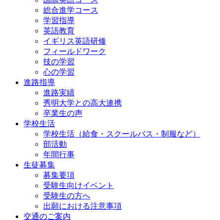
総合進学コース
学習指導
英語教育
イギリス英語研修
フィールドワーク
技の学習
心の学習
進路指導
進路実績
秀明大学との高大連携
卒業生の声
学校生活
学校生活（給食・スクールバス・制服など）
部活動
年間行事
生徒募集
募集要項
受験生向けイベント
受験生の方へ
出願における注意事項
交通のご案内