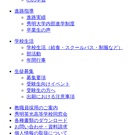
進路指導
進路実績
秀明大学内部進学制度
卒業生の声
学校生活
学校生活（給食・スクールバス・制服など）
部活動
年間行事
生徒募集
募集要項
受験生向けイベント
受験生の方へ
出願における注意事項
教職員採用のご案内
秀明英光高等学校同窓会
各種書類のダウンロード
お問い合わせ・資料請求
個人情報の取扱について