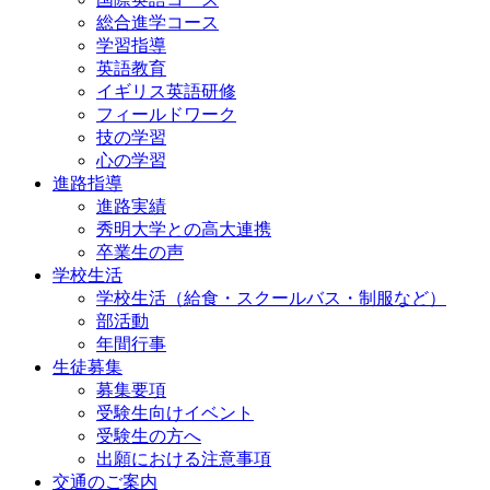
総合進学コース
学習指導
英語教育
イギリス英語研修
フィールドワーク
技の学習
心の学習
進路指導
進路実績
秀明大学との高大連携
卒業生の声
学校生活
学校生活（給食・スクールバス・制服など）
部活動
年間行事
生徒募集
募集要項
受験生向けイベント
受験生の方へ
出願における注意事項
交通のご案内