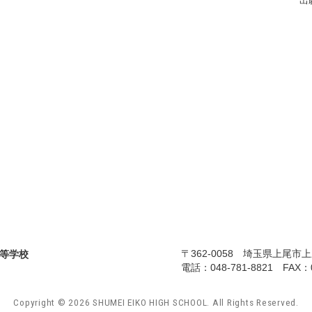
出
〒362-0058 埼玉県上尾市上
電話：
048-781-8821
FAX：04
Copyright ©
2026
SHUMEI EIKO HIGH SCHOOL.
All Rights Reserved.