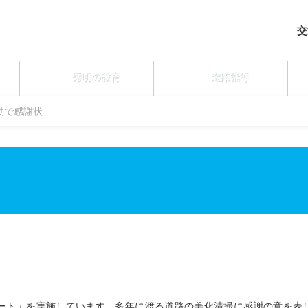
交
秀明の教育
進路指導
動で感謝状
ート」を実施しています。多年に渡る道路の美化清掃に感謝の意を表