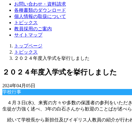
お問い合わせ・資料請求
各種書類のダウンロード
個人情報の取扱について
トピックス
教員採用のご案内
サイトマップ
トップページ
トピックス
２０２４年度入学式を挙行しました
２０２４年度入学式を挙行しました
2024年04月05日
学校行事
４月３日
(
水
)
、来賓の方々や多数の保護者の参列をいただ
生徒が力強く述べ、3年の白石さんから歓迎のことばが述べ
続いて学校長から新担任及びイギリス人教員の紹介が行われ