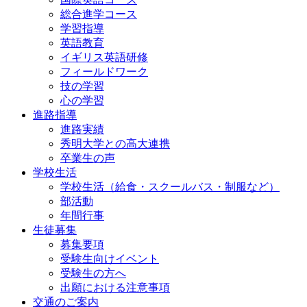
総合進学コース
学習指導
英語教育
イギリス英語研修
フィールドワーク
技の学習
心の学習
進路指導
進路実績
秀明大学との高大連携
卒業生の声
学校生活
学校生活（給食・スクールバス・制服など）
部活動
年間行事
生徒募集
募集要項
受験生向けイベント
受験生の方へ
出願における注意事項
交通のご案内