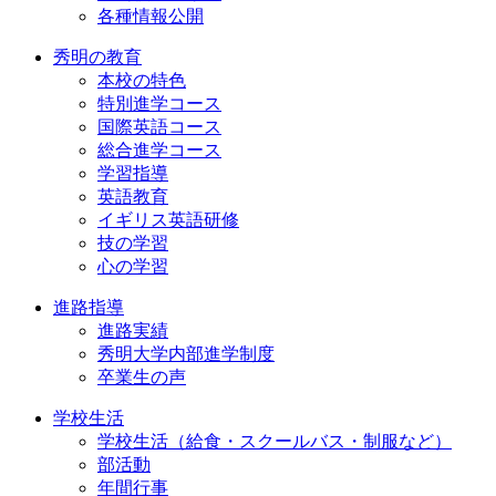
各種情報公開
秀明の教育
本校の特色
特別進学コース
国際英語コース
総合進学コース
学習指導
英語教育
イギリス英語研修
技の学習
心の学習
進路指導
進路実績
秀明大学内部進学制度
卒業生の声
学校生活
学校生活（給食・スクールバス・制服など）
部活動
年間行事