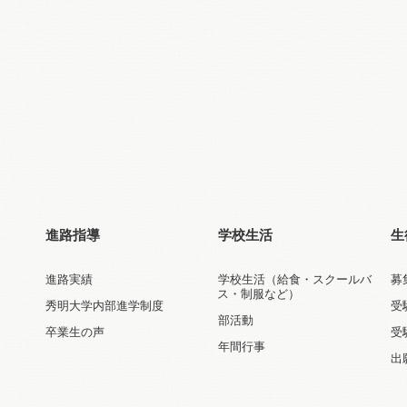
進路指導
学校生活
生
進路実績
学校生活（給食・スクールバ
募
ス・制服など）
秀明大学内部進学制度
受
部活動
卒業生の声
受
年間行事
出