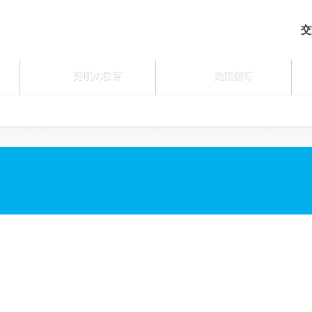
交
秀明の教育
進路指導