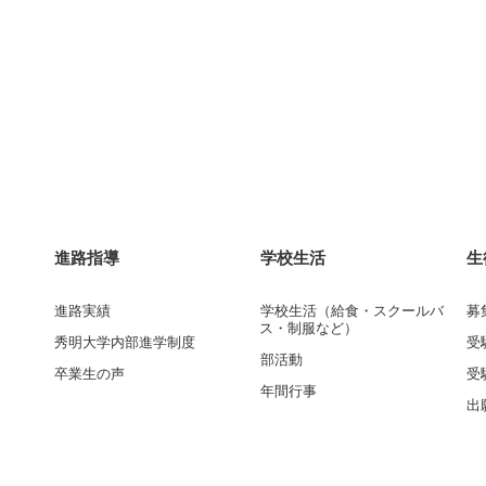
進路指導
学校生活
生
進路実績
学校生活（給食・スクールバ
募
ス・制服など）
秀明大学内部進学制度
受
部活動
卒業生の声
受
年間行事
出