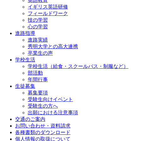
英語教育
イギリス英語研修
フィールドワーク
技の学習
心の学習
進路指導
進路実績
秀明大学との高大連携
卒業生の声
学校生活
学校生活（給食・スクールバス・制服など）
部活動
年間行事
生徒募集
募集要項
受験生向けイベント
受験生の方へ
出願における注意事項
交通のご案内
お問い合わせ・資料請求
各種書類のダウンロード
個人情報の取扱について