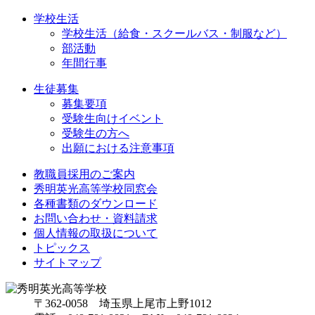
学校生活
学校生活（給食・スクールバス・制服など）
部活動
年間行事
生徒募集
募集要項
受験生向けイベント
受験生の方へ
出願における注意事項
教職員採用のご案内
秀明英光高等学校同窓会
各種書類のダウンロード
お問い合わせ・資料請求
個人情報の取扱について
トピックス
サイトマップ
〒362-0058 埼玉県上尾市上野1012