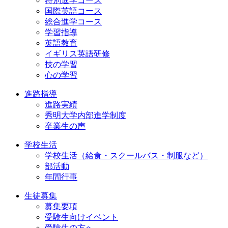
特別進学コース
国際英語コース
総合進学コース
学習指導
英語教育
イギリス英語研修
技の学習
心の学習
進路指導
進路実績
秀明大学内部進学制度
卒業生の声
学校生活
学校生活（給食・スクールバス・制服など）
部活動
年間行事
生徒募集
募集要項
受験生向けイベント
受験生の方へ