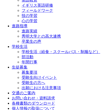
英語教育
イギリス英語研修
フィールドワーク
技の学習
心の学習
進路指導
進路実績
秀明大学との高大連携
卒業生の声
学校生活
学校生活（給食・スクールバス・制服など）
部活動
年間行事
生徒募集
募集要項
受験生向けイベント
受験生の方へ
出願における注意事項
交通のご案内
お問い合わせ・資料請求
各種書類のダウンロード
個人情報の取扱について